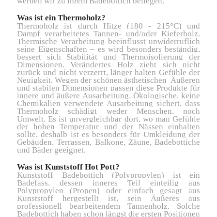
werden wir zu ihrem Badebottich beilegen.
Was ist ein Thermoholz?
Thermoholz ist durch Hitze (180 - 215°C) und
Dampf verarbeitetes Tannen- und/oder Kieferholz.
Thermische Verarbeitung beeinflusst unwiderruflich
seine Eigenschaften – es wird besonders beständig,
bessert sich Stabilität und Thermoisolierung der
Dimensionen. Verändertes Holz zieht sich nicht
zurück und nicht verzerrt, länger halten Gefühle der
Neuigkeit. Wegen der schönen ästhetischen Äußeren
und stabilen Dimensionen passen diese Produkte für
innere und äußere Ausarbeitung. Ökologische, keine
Chemikalien verwendete Ausarbeitung sichert, dass
Thermoholz schädigt weder Menschen, noch
Umwelt. Es ist unvergleichbar dort, wo man Gefühle
der hohen Temperatur und der Nässen einhalten
sollte, deshalb ist es besonders für Umkleidung der
Gebäuden, Terrassen, Balkone, Zäune, Badebottiche
und Bäder geeignet.
Was ist Kunststoff Hot Pott?
Kunststoff Badebottich (Polypropylen) ist ein
Badefass, dessen inneres Teil einteilig aus
Polypropylen (Propen) oder einfach gesagt aus
Kunststoff hergestellt ist, sein Äußeres aus
professionell bearbeitendem Tannenholz. Solche
Badebottich haben schon längst die ersten Positionen