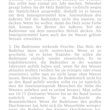
Das sollte man einmal pro Jahr machen. Nebenbei
gesagt haben Sie die Holz Badefass vielleicht wegen
der Natürlichkeit ausgewählt, deshalb ist es besser
mit dem Imprägniermittel bzw. Antiseptikum den
äußeren Teil der Badezuber, nicht den inneren, zu
decken. Wenn Sie wollen, damit das Holz seine Farbe
hält, können Sie Bretter der äußeren Teil der
Badetonne mit dem naturellen Holzöl decken. Als
Imprägniermittel kann auch das im Wasser gelöste
Seesalz einwirken.
3. Die Badetonne wirkende Feuchte. Das Holz der
Badefass muss nicht austrocknen. Wenn es so
geschieht, ist es keine Tragödie, Sie sollen die
Badetonne einfach wieder einweichen. Es ist
empfehlenswert, die Badezuber in der warmen
Jahreszeit gefüllt halten und, wenn Sie das Wasser
ablaufen wollten (wollten Sie sie reinigen oder etwas
reparieren), sollte man sie nicht lange ohne Wasser
lassen. Betrachten Sie, dass die Badebottich nicht bis
an den Rand gefüllt werden sollte (es ist natürlich,
dass die hineinspringende Menschen die Höhe des
Wassers anheben und es strömt heraus). Man sollte
nur 10-15 Zentimeter Wasser bis an der Rand lassen,
natürlich nehmen Sie in Rücksicht die
Bequemlichkeit. Wenn die Badetonne den großen
Durchmesser hat, hebt sich die Wasserhöhe weniger;
wenn die Badefass den kleinen Durchmesser hat,