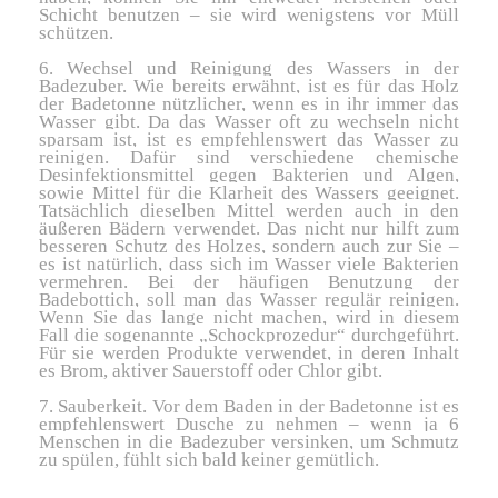
Schicht benutzen – sie wird wenigstens vor Müll
schützen.
6. Wechsel und Reinigung des Wassers in der
Badezuber. Wie bereits erwähnt, ist es für das Holz
der Badetonne nützlicher, wenn es in ihr immer das
Wasser gibt. Da das Wasser oft zu wechseln nicht
sparsam ist, ist es empfehlenswert das Wasser zu
reinigen. Dafür sind verschiedene chemische
Desinfektionsmittel gegen Bakterien und Algen,
sowie Mittel für die Klarheit des Wassers geeignet.
Tatsächlich dieselben Mittel werden auch in den
äußeren Bädern verwendet. Das nicht nur hilft zum
besseren Schutz des Holzes, sondern auch zur Sie –
es ist natürlich, dass sich im Wasser viele Bakterien
vermehren. Bei der häufigen Benutzung der
Badebottich, soll man das Wasser regulär reinigen.
Wenn Sie das lange nicht machen, wird in diesem
Fall die sogenannte „Schockprozedur“ durchgeführt.
Für sie werden Produkte verwendet, in deren Inhalt
es Brom, aktiver Sauerstoff oder Chlor gibt.
7. Sauberkeit. Vor dem Baden in der Badetonne ist es
empfehlenswert Dusche zu nehmen – wenn ja 6
Menschen in die Badezuber versinken, um Schmutz
zu spülen, fühlt sich bald keiner gemütlich.