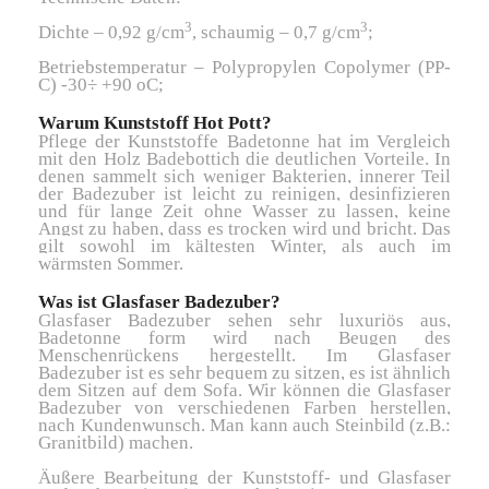
3
3
Dichte – 0,92 g/cm
, schaumig – 0,7 g/cm
;
Betriebstemperatur – Polypropylen Copolymer (PP-
C) -30÷ +90 oC;
Warum Kunststoff Hot Pott?
Pflege der Kunststoffe Badetonne hat im Vergleich
mit den Holz Badebottich die deutlichen Vorteile. In
denen sammelt sich weniger Bakterien, innerer Teil
der Badezuber ist leicht zu reinigen, desinfizieren
und für lange Zeit ohne Wasser zu lassen, keine
Angst zu haben, dass es trocken wird und bricht. Das
gilt sowohl im kältesten Winter, als auch im
wärmsten Sommer.
Was ist Glasfaser Badezuber?
Glasfaser Badezuber sehen sehr luxuriös aus,
Badetonne form wird nach Beugen des
Menschenrückens hergestellt. Im Glasfaser
Badezuber ist es sehr bequem zu sitzen, es ist ähnlich
dem Sitzen auf dem Sofa. Wir können die Glasfaser
Badezuber von verschiedenen Farben herstellen,
nach Kundenwunsch. Man kann auch Steinbild (z.B.:
Granitbild) machen.
Äußere Bearbeitung der Kunststoff- und Glasfaser