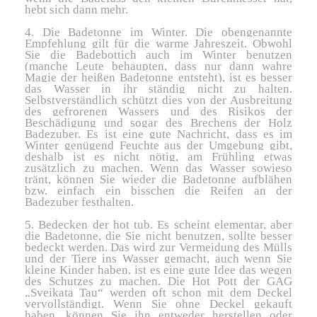
hebt sich dann mehr.
4. Die Badetonne im Winter. Die obengenannte
Empfehlung gilt für die warme Jahreszeit. Obwohl
Sie die Badebottich auch im Winter benutzen
(manche Leute behaupten, dass nur dann wahre
Magie der heißen Badetonne entsteht), ist es besser
das Wasser in ihr ständig nicht zu halten.
Selbstverständlich schützt dies von der Ausbreitung
des gefrorenen Wassers und des Risikos der
Beschädigung und sogar des Brechens der Holz
Badezuber. Es ist eine gute Nachricht, dass es im
Winter genügend Feuchte aus der Umgebung gibt,
deshalb ist es nicht nötig, am Frühling etwas
zusätzlich zu machen. Wenn das Wasser sowieso
tränt, können Sie wieder die Badetonne aufblähen
bzw. einfach ein bisschen die Reifen an der
Badezuber festhalten.
5. Bedecken der hot tub. Es scheint elementar, aber
die Badetonne, die Sie nicht benutzen, sollte besser
bedeckt werden. Das wird zur Vermeidung des Mülls
und der Tiere ins Wasser gemacht, auch wenn Sie
kleine Kinder haben, ist es eine gute Idee das wegen
des Schutzes zu machen. Die Hot Pott der GAG
„Sveikata Tau“ werden oft schon mit dem Deckel
vervollständigt. Wenn Sie ohne Deckel gekauft
haben, können Sie ihn entweder herstellen oder