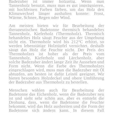
Badezuber ist immer holzartig. Wenn man
Tannenholz benutzt, muss man es gut imprägnieren,
mit hochfeinen Farben färben, um das Holz den
Klimawechsel länger aushalten konnte: Frost,
Wärme, Schnee, Regen oder Wind.
Am meisten bieten wir für Bearbeitung der
therapeutischen Badetonne thermisch behandeltes
Tannenholz, Kieferholz (Thermoholz). Thermisch
behandeltes Holz säugt Feuchte aus der Umgebung
nicht ein. Thermoholz wird bis 212°C erhitzt, so
werden lebenstätige Holztüpfel vernichtet, deshalb
säugt das Holz die Feuchte nicht. Der Preis des
Thermoholzes ist hoher als der Preis vom
Tannenholz, Kieferholz und Lärchenholz, aber
solche Badezuber ändert lange Zeit ihr Aussehen und
Form nicht. Wenn die Farbe des Thermoholzes
eingeschlagen wird, muss man die Badezuber mit Öl
abtupfen, am besten ist dafür Leinöl geeignet. Wir
bieten besonders Holzdeckel und obere Umführung
der Badezuber aus Thermoholz zu bestellen.
Menschen wählen auch für Bearbeitung der
Badetonne das Eichenholz, wenn die Badezuber neu
ist und sieht sehr schön aus, aber es entsteht die
Drohung, dass, wenn die Badetonne die Feuchte
bekommt, wird das Holz ausbreiten und die Form der
Badetonne sich ändern kann. In diesem Fall