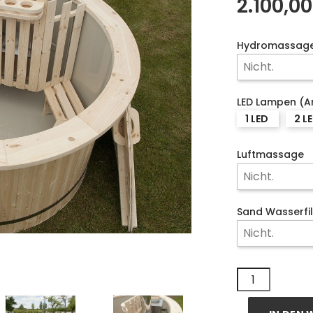
2.100,0
Hydromassag
LED Lampen (A
1 LED
2 L
Luftmassage
Sand Wasserfil