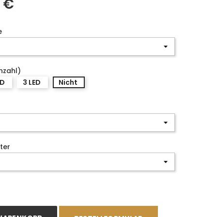
0 €
e
nzahl)
ED
3 LED
Nicht
ter