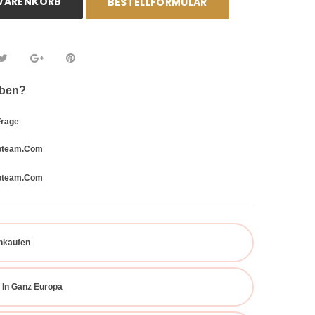
 WARENKORB
BESTELLFORMULAR
aben?
Frage
bteam.com
bteam.com
inkaufen
 In Ganz Europa