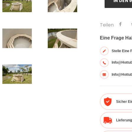
IN DEN
Teilen
Eine Frage H
Stelle Eine 
Info@hottu
Info@hottu
Sicher E
Lieferung