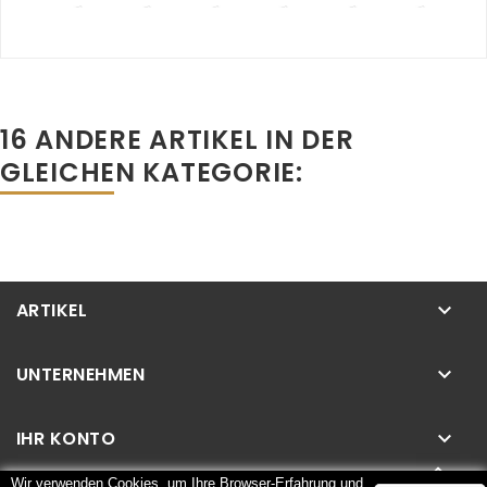
16 ANDERE ARTIKEL IN DER
GLEICHEN KATEGORIE:
ARTIKEL
keyboard_arrow_down
UNTERNEHMEN
keyboard_arrow_down
IHR KONTO
keyboard_arrow_down
Wir verwenden Cookies, um Ihre Browser-Erfahrung und