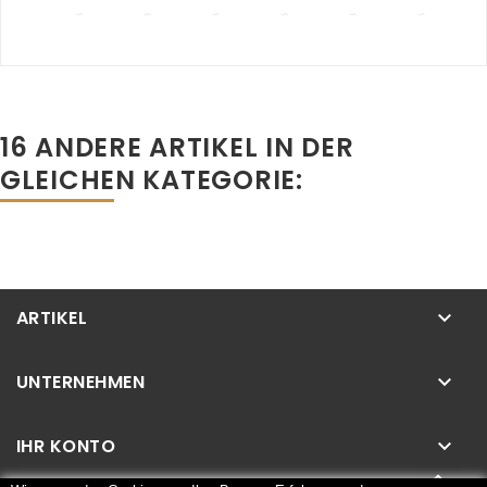
16 ANDERE ARTIKEL IN DER
GLEICHEN KATEGORIE:
ARTIKEL
keyboard_arrow_down
UNTERNEHMEN
keyboard_arrow_down
IHR KONTO
keyboard_arrow_down