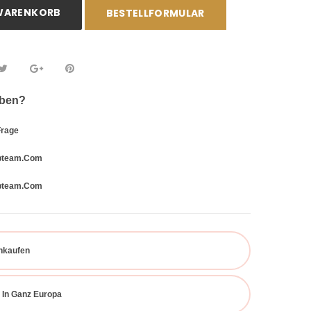
 WARENKORB
BESTELLFORMULAR
aben?
Frage
bteam.com
bteam.com
inkaufen
 In Ganz Europa