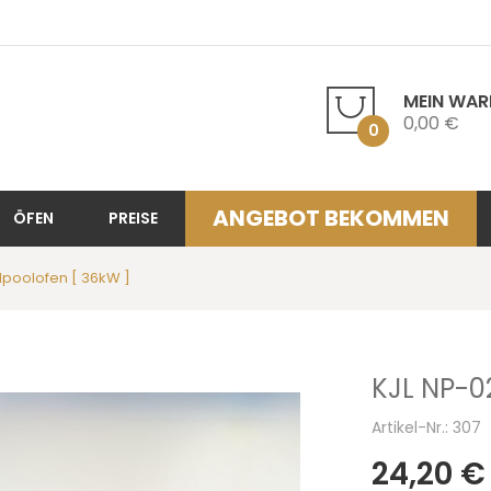
MEIN WA
0,00 €
0
ANGEBOT BEKOMMEN
ÖFEN
PREISE
rlpoolofen [ 36kW ]
KJL NP-02
Artikel-Nr.: 307
24,20 €