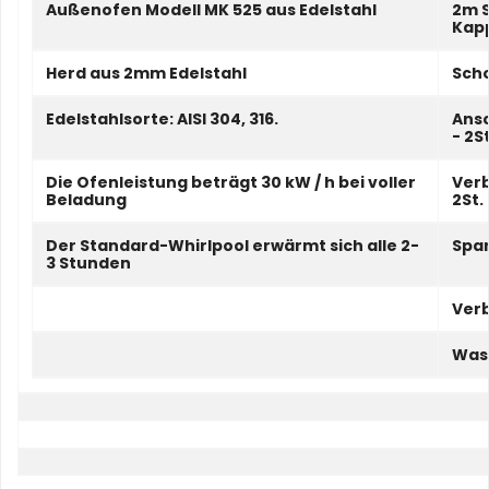
Außenofen Modell MK 525 aus Edelstahl
2m S
Kap
Herd aus 2mm Edelstahl
Sch
Edelstahlsorte: AISI 304, 316.
Ans
- 2St
Die Ofenleistung beträgt 30 kW / h bei voller
Ver
Beladung
2St.
Der Standard-Whirlpool erwärmt sich alle 2-
Spa
3 Stunden
Ver
Wass