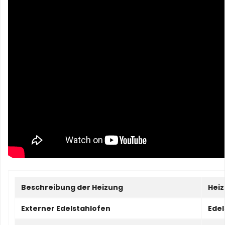
Beschreibung der Heizung
Hei
Externer Edelstahlofen
Edel